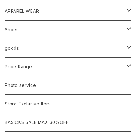
HUMMEL 00
Domestic
APPAREL WEAR
Ancellm
Import
TOPS
Shoes
AURALEE
ANN DEMEULEMEESTER
T-SHIRTS (Tシャツ）
OUTER
Sneaker
goods
amachi.
ARMANI / EXCHANGE / JEANS
LSV (長袖Tシャツ）
BLOUSON (ブルゾン）
BOTTOMS
Leather shoes
Eye wear
Price Range
A BATHING APE
ACRONYM
LSV & S/S (長袖/半袖 シャツ）
JACKET (ジャケット)
DENIM (デニム)
Sandals
Cap/Hat
¥1,000〜¥5,000
Photo service
AKM
Acne Studios
HOODIE (パーカー）
COAT (コート)
CARGO (カーゴ)
Boots
Bag / Wallet
¥5,000〜¥10,000
Store Exclusive Item
AMBUSH
AMIRI
SWEAT (スウェット）
DOWN (ダウンジャケット）
CHINO (チノ）
Watch
¥10,000〜¥30,000
BASICKS SALE MAX 30%OFF
ANCHOR
A.P.C
KNIT (ニット)/CARDIGAN(カーディガン)
LEATHER (レザージャケット)
NYLON (ナイロン)