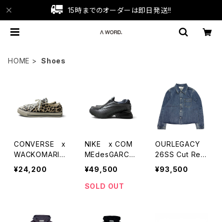
15時までのオーダーは即日発送!!
HOME
Shoes
CONVERSE x
NIKE x COM
OURLEGACY
WACKOMARIA
MEdesGARCO
26SS Cut Rebi
ALLSTAR Low
NS HOMME PL
rth Jacket
¥24,200
¥49,500
¥93,500
(Leopard)
US AIRMAX D
OLCE SP CDG
SOLD OUT