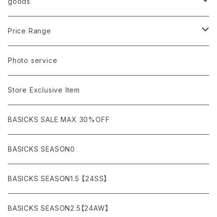
OUTER
Sneaker
goods
amachi.
ARMANI / EXCHANGE / JEANS
LSV (長袖Tシャツ）
BLOUSON (ブルゾン）
BOTTOMS
Leather shoes
Eye wear
Price Range
A BATHING APE
ACRONYM
LSV & S/S (長袖/半袖 シャツ）
JACKET (ジャケット)
DENIM (デニム)
Sandals
Cap/Hat
¥1,000〜¥5,000
Photo service
AKM
Acne Studios
HOODIE (パーカー）
COAT (コート)
CARGO (カーゴ)
Boots
Bag / Wallet
¥5,000〜¥10,000
Store Exclusive Item
AMBUSH
AMIRI
SWEAT (スウェット）
DOWN (ダウンジャケット）
CHINO (チノ）
Watch
¥10,000〜¥30,000
BASICKS SALE MAX 30%OFF
ANCHOR
A.P.C
KNIT (ニット)/CARDIGAN(カーディガン)
LEATHER (レザージャケット)
NYLON (ナイロン)
Interior
¥30,000〜¥50,000
BASICKS SEASON0
asics
agnes b
VEST(ベスト）
JERSEY (ジャージ）
Figure/etc...
¥50,000〜¥100,000
BASICKS SEASON1.5 【24SS】
APPLEBUM
ARC'TERYX
SLACKS (スラックス)
Accessory
¥100,000〜¥150,000
BASICKS SEASON2.5【24AW】