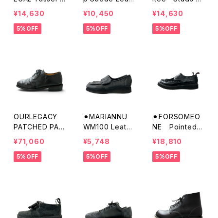
uede Loafer
her Shoes
atent Leather
¥14,630
¥10,450
¥14,630
Shoes
5%OFF
5%OFF
5%OFF
OURLEGACY
⚫︎MARIANNU
⚫︎FORSOMEO
PATCHED PAR
WM100 Leath
NE Pointed S
ADE
er Shoes
uede Leather
¥71,060
¥5,748
¥18,810
Shoes
5%OFF
5%OFF
5%OFF