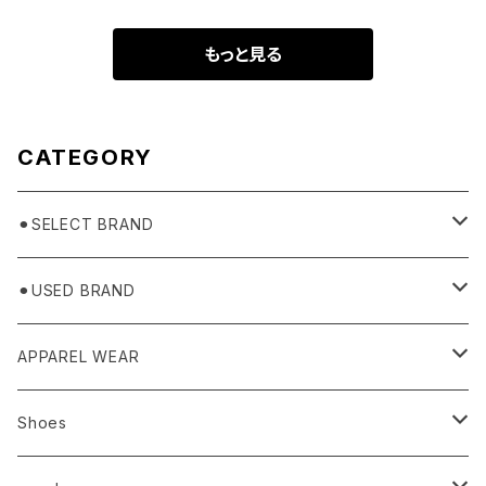
もっと見る
CATEGORY
⚫︎SELECT BRAND
BASICKS
⚫︎USED BRAND
HUMMEL 00
Domestic
APPAREL WEAR
Ancellm
Import
TOPS
Shoes
AURALEE
ANN DEMEULEMEESTER
T-SHIRTS (Tシャツ）