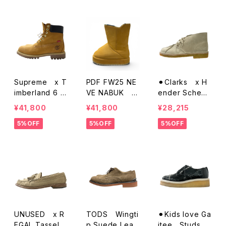
Supreme x T
PDF FW25 NE
⚫︎Clarks x H
imberland 6 In
VE NABUK B
ender Schem
ch Premium W
oots
e Peace Tipデ
¥41,800
¥41,800
¥28,215
aterproof Boo
ザートブーツ
5%OFF
5%OFF
5%OFF
t Wheat
UNUSED x R
TODS Wingti
⚫︎Kids love Ga
EGAL Tassel S
p Suede Leat
itee Studs p