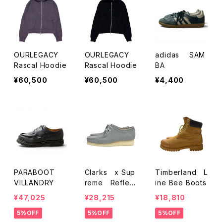
OURLEGACY
OURLEGACY
adidas SAM
Rascal Hoodie
Rascal Hoodie
BA
¥60,500
¥60,500
¥4,400
PARABOOT
Clarks x Sup
Timberland L
VILLANDRY
reme Reflect
ine Bee Boots
ive WALLABEE
¥47,025
¥28,215
¥18,810
5%OFF
5%OFF
5%OFF