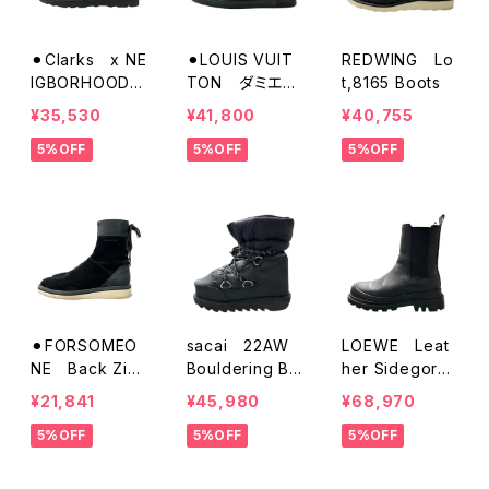
⚫︎Clarks x NE
⚫︎LOUIS VUIT
REDWING Lo
IGBORHOOD
TON ダミエロ
t,8165 Boots
デザートブーツ
ーカットスニー
¥35,530
¥41,800
¥40,755
カー
5%OFF
5%OFF
5%OFF
⚫︎FORSOMEO
sacai 22AW
LOEWE Leat
NE Back Zip
Bouldering Bo
her Sidegore
Boots
ots
Boots
¥21,841
¥45,980
¥68,970
5%OFF
5%OFF
5%OFF