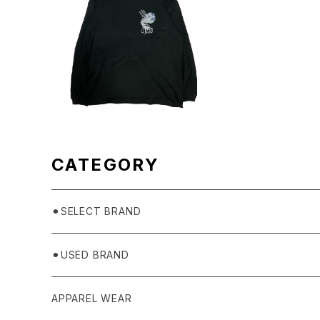
SOLD OUT
PSYCHO WORKS VHS プ
リントTシャツ
¥3,300
CATEGORY
⚫︎SELECT BRAND
BASICKS
⚫︎USED BRAND
HUMMEL 00
Domestic
APPAREL WEAR