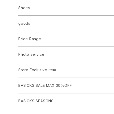
Ancellm
Import
TOPS
Shoes
AURALEE
ANN DEMEULEMEESTER
T-SHIRTS (Tシャツ）
OUTER
Sneaker
goods
amachi.
ARMANI / EXCHANGE / JEANS
LSV (長袖Tシャツ）
BLOUSON (ブルゾン）
BOTTOMS
Leather shoes
Eye wear
Price Range
A BATHING APE
ACRONYM
LSV & S/S (長袖/半袖 シャツ）
JACKET (ジャケット)
DENIM (デニム)
Sandals
Cap/Hat
¥1,000〜¥5,000
Photo service
AKM
Acne Studios
HOODIE (パーカー）
COAT (コート)
CARGO (カーゴ)
Boots
Bag / Wallet
¥5,000〜¥10,000
Store Exclusive Item
AMBUSH
AMIRI
SWEAT (スウェット）
DOWN (ダウンジャケット）
CHINO (チノ）
Watch
¥10,000〜¥30,000
BASICKS SALE MAX 30%OFF
ANCHOR
A.P.C
KNIT (ニット)/CARDIGAN(カーディガン)
LEATHER (レザージャケット)
NYLON (ナイロン)
Interior
¥30,000〜¥50,000
BASICKS SEASON0
asics
agnes b
VEST(ベスト）
JERSEY (ジャージ）