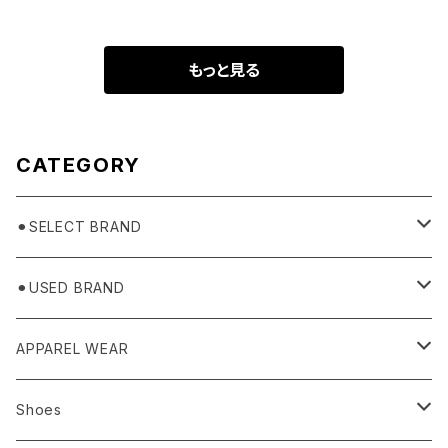
もっと見る
CATEGORY
⚫︎SELECT BRAND
BASICKS
⚫︎USED BRAND
HUMMEL 00
Domestic
APPAREL WEAR
Ancellm
Import
TOPS
Shoes