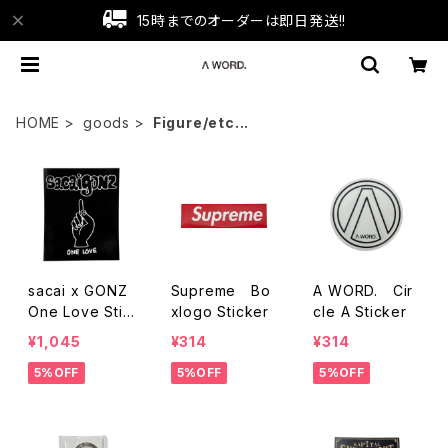
15時までのオーダーは即日発送!!
HOME
goods
Figure/etc...
sacai x GONZ
Supreme Bo
A WORD. Cir
One Love Stic
xlogo Sticker
cle A Sticker
ker
¥1,045
¥314
¥314
5%OFF
5%OFF
5%OFF