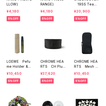
LLOW)
RANGE)
19SS Team
Flag 「Bootleg
¥4,180
¥4,180
¥20,900
Trooth」
5%OFF
5%OFF
5%OFF
LOEWE Pefu
CHROME HEA
CHROME HEA
me Holder & E
RTS CH Plus
RTS Mesh E
SENCIA15ml
Patch Leather
yewear Case
¥10,450
¥37,620
¥10,450
Eyewear Case
5%OFF
5%OFF
5%OFF