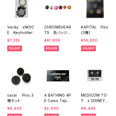
Verdy xNOIC
CHROMEHEAR
KAPITAL Pins
E Keyholder
TS 缶バッジ
(3種)
（6個セット)
¥7,315
¥41,800
¥14,630
5%OFF
5%OFF
5%OFF
sacai Pins 3
A BATHING AP
MEDICOM TO
種セット
E Camo Tape
Y x DISNEY
2種
Mickey&Minni
¥9,405
¥2,090
¥9,405
e Set Bearbric