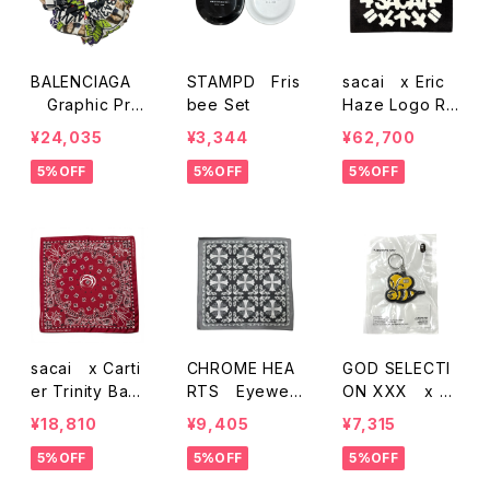
BALENCIAGA
STAMPD Fris
sacai x Eric
Graphic Prin
bee Set
Haze Logo Ru
t Scrunchie
g
¥24,035
¥3,344
¥62,700
5%OFF
5%OFF
5%OFF
sacai x Carti
CHROME HEA
GOD SELECTI
er Trinity Ban
RTS Eyewea
ON XXX x A
dana
r Print Cloth
BATHING APE
¥18,810
¥9,405
¥7,315
RubberK Keyh
5%OFF
5%OFF
5%OFF
older