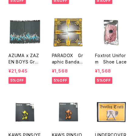
5%OFF
5%OFF
5%OFF
k 100%【開封
品】
AZUMA x ZAZ
PARADOX Gr
Foxtrot Unifor
EN BOYS Grap
aphic Bandan
m Shoe Lace
hic stole
a
¥21,945
¥1,568
¥1,568
5%OFF
5%OFF
5%OFF
KAWS PINS(YE
KAWS PINS(O
UNDERCOVER