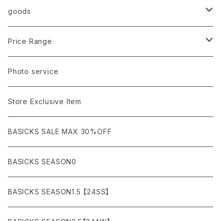
AURALEE
ANN DEMEULEMEESTER
T-SHIRTS (Tシャツ）
OUTER
Sneaker
goods
amachi.
ARMANI / EXCHANGE / JEANS
LSV (長袖Tシャツ）
BLOUSON (ブルゾン）
BOTTOMS
Leather shoes
Eye wear
Price Range
A BATHING APE
ACRONYM
LSV & S/S (長袖/半袖 シャツ）
JACKET (ジャケット)
DENIM (デニム)
Sandals
Cap/Hat
¥1,000〜¥5,000
Photo service
AKM
Acne Studios
HOODIE (パーカー）
COAT (コート)
CARGO (カーゴ)
Boots
Bag / Wallet
¥5,000〜¥10,000
Store Exclusive Item
AMBUSH
AMIRI
SWEAT (スウェット）
DOWN (ダウンジャケット）
CHINO (チノ）
Watch
¥10,000〜¥30,000
BASICKS SALE MAX 30%OFF
ANCHOR
A.P.C
KNIT (ニット)/CARDIGAN(カーディガン)
LEATHER (レザージャケット)
NYLON (ナイロン)
Interior
¥30,000〜¥50,000
BASICKS SEASON0
asics
agnes b
VEST(ベスト）
JERSEY (ジャージ）
Figure/etc...
¥50,000〜¥100,000
BASICKS SEASON1.5 【24SS】
APPLEBUM
ARC'TERYX
SLACKS (スラックス)