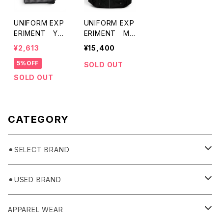
UNIFORM EXP
UNIFORM EXP
ERIMENT YU
ERIMENT MA
NI YOSHIDA: F
P-OUT Tote B
¥2,613
¥15,400
RUITS PLANE
ag
5%OFF
T POUCH
SOLD OUT
SOLD OUT
CATEGORY
⚫︎SELECT BRAND
BASICKS
⚫︎USED BRAND
HUMMEL 00
Domestic
APPAREL WEAR