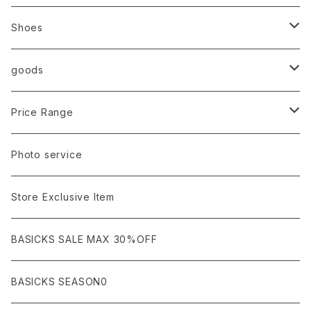
Ancellm
Import
TOPS
Shoes
AURALEE
ANN DEMEULEMEESTER
T-SHIRTS (Tシャツ）
OUTER
Sneaker
goods
amachi.
ARMANI / EXCHANGE / JEANS
LSV (長袖Tシャツ）
BLOUSON (ブルゾン）
BOTTOMS
Leather shoes
Eye wear
Price Range
A BATHING APE
ACRONYM
LSV & S/S (長袖/半袖 シャツ）
JACKET (ジャケット)
DENIM (デニム)
Sandals
Cap/Hat
¥1,000〜¥5,000
Photo service
AKM
Acne Studios
HOODIE (パーカー）
COAT (コート)
CARGO (カーゴ)
Boots
Bag / Wallet
¥5,000〜¥10,000
Store Exclusive Item
AMBUSH
AMIRI
SWEAT (スウェット）
DOWN (ダウンジャケット）
CHINO (チノ）
Watch
¥10,000〜¥30,000
BASICKS SALE MAX 30%OFF
ANCHOR
A.P.C
KNIT (ニット)/CARDIGAN(カーディガン)
LEATHER (レザージャケット)
NYLON (ナイロン)
Interior
¥30,000〜¥50,000
BASICKS SEASON0
asics
agnes b
VEST(ベスト）
JERSEY (ジャージ）