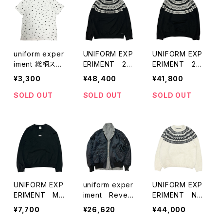
uniform exper
UNIFORM EXP
UNIFORM EXP
iment 総柄スタ
ERIMENT 22
ERIMENT 22
ーTシャツ
AW Nordic Pul
AW Nordic Pul
¥3,300
¥48,400
¥41,800
lover Knit (藤
lover Knit (藤
原ヒロシ着用）
原ヒロシ着用）
SOLD OUT
SOLD OUT
SOLD OUT
UNIFORM EXP
uniform exper
UNIFORM EXP
ERIMENT ME
iment Revers
ERIMENT No
MORIES Print
ible Bomber J
rdic Pullover
¥7,700
¥26,620
¥44,000
Pullover Swea
acket
Knit