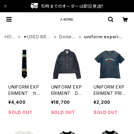
15時までのオーダーは即日発送!!
HOM
⚫︎USED BRA
Domesti
uniform experime
E
ND
c
nt
UNIFORM EXP
UNIFORM EXP
UNIFORM EXP
ERIMENT カ
ERIMENT DE
ERIMENT PRIN
ラーチャート ネ
NIMJACKET
T TEE
¥4,400
¥18,700
¥2,200
クタイ
SOLD OUT
SOLD OUT
SOLD OUT