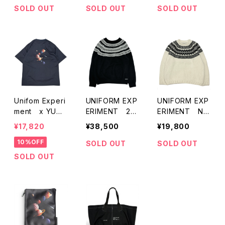
t
SOLD OUT
SOLD OUT
SOLD OUT
Unifom Experi
UNIFORM EXP
UNIFORM EXP
ment x YUNI
ERIMENT 22
ERIMENT No
YOSHIDA Print
AW Nordic Pul
rdic Pullover
¥17,820
¥38,500
¥19,800
T-Shirts
lover Knit (藤
Knit
10%OFF
原ヒロシ着用）
SOLD OUT
SOLD OUT
SOLD OUT