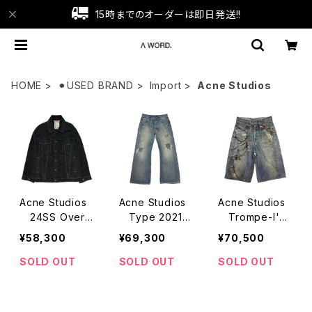
15時までのオーダーは即日発送!!
HOME
⚫︎USED BRAND
Import
Acne Studios
Acne Studios
Acne Studios
Acne Studios
24SS Oversi
Type 2021 D
Trompe-l'o
zed Denim Ja
enim Trousers
eil Denim Shor
¥58,300
¥69,300
¥70,500
cket
28 x 30
ts
SOLD OUT
SOLD OUT
SOLD OUT