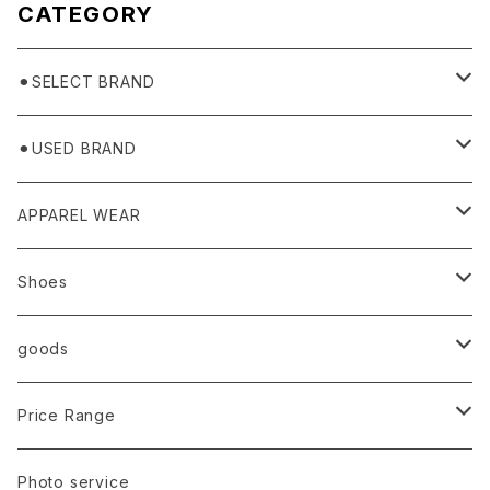
CATEGORY
⚫︎SELECT BRAND
BASICKS
⚫︎USED BRAND
HUMMEL 00
Domestic
APPAREL WEAR
Ancellm
Import
TOPS
Shoes
AURALEE
ANN DEMEULEMEESTER
T-SHIRTS (Tシャツ）
OUTER
Sneaker
goods
amachi.
ARMANI / EXCHANGE / JEANS
LSV (長袖Tシャツ）
BLOUSON (ブルゾン）
BOTTOMS
Leather shoes
Eye wear
Price Range
A BATHING APE
ACRONYM
LSV & S/S (長袖/半袖 シャツ）
JACKET (ジャケット)
DENIM (デニム)
Sandals
Cap/Hat
¥1,000〜¥5,000
Photo service