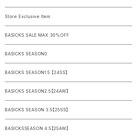
AKM
Acne Studios
HOODIE (パーカー）
COAT (コート)
CARGO (カーゴ)
Boots
Bag / Wallet
¥5,000〜¥10,000
Store Exclusive Item
AMBUSH
AMIRI
SWEAT (スウェット）
DOWN (ダウンジャケット）
CHINO (チノ）
Watch
¥10,000〜¥30,000
BASICKS SALE MAX 30%OFF
ANCHOR
A.P.C
KNIT (ニット)/CARDIGAN(カーディガン)
LEATHER (レザージャケット)
NYLON (ナイロン)
Interior
¥30,000〜¥50,000
BASICKS SEASON0
asics
agnes b
VEST(ベスト）
JERSEY (ジャージ）
Figure/etc...
¥50,000〜¥100,000
BASICKS SEASON1.5 【24SS】
APPLEBUM
ARC'TERYX
SLACKS (スラックス)
Accessory
¥100,000〜¥150,000
BASICKS SEASON2.5【24AW】
ARIZONA FREEDOM
ANTI SOCIAL SOCIAL CLUB
SHORTS (ショーツ)
Necklace
¥150,000〜
BASICKS SEASON 3.5【25SS】
AYUITE
adidas
Bracelet
BASICKSSEASON 4.5【25AW】
BASICKS
Abu Garcia