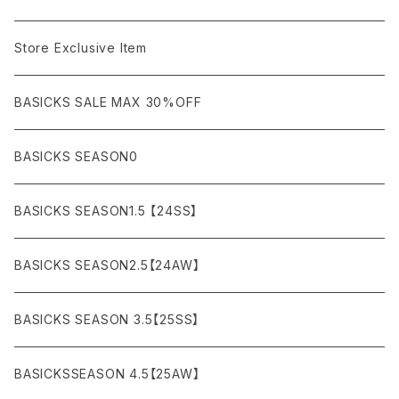
AKM
Acne Studios
HOODIE (パーカー）
COAT (コート)
CARGO (カーゴ)
Boots
Bag / Wallet
¥5,000〜¥10,000
Store Exclusive Item
AMBUSH
AMIRI
SWEAT (スウェット）
DOWN (ダウンジャケット）
CHINO (チノ）
Watch
¥10,000〜¥30,000
BASICKS SALE MAX 30%OFF
ANCHOR
A.P.C
KNIT (ニット)/CARDIGAN(カーディガン)
LEATHER (レザージャケット)
NYLON (ナイロン)
Interior
¥30,000〜¥50,000
BASICKS SEASON0
asics
agnes b
VEST(ベスト）
JERSEY (ジャージ）
Figure/etc...
¥50,000〜¥100,000
BASICKS SEASON1.5 【24SS】
APPLEBUM
ARC'TERYX
SLACKS (スラックス)
Accessory
¥100,000〜¥150,000
BASICKS SEASON2.5【24AW】
ARIZONA FREEDOM
ANTI SOCIAL SOCIAL CLUB
SHORTS (ショーツ)
Necklace
¥150,000〜
BASICKS SEASON 3.5【25SS】
AYUITE
adidas
Bracelet
BASICKSSEASON 4.5【25AW】
BASICKS
Abu Garcia