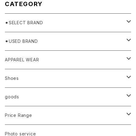
CATEGORY
⚫︎SELECT BRAND
BASICKS
⚫︎USED BRAND
HUMMEL 00
Domestic
APPAREL WEAR
Ancellm
Import
TOPS
Shoes
AURALEE
ANN DEMEULEMEESTER
T-SHIRTS (Tシャツ）
OUTER
Sneaker
goods
amachi.
ARMANI / EXCHANGE / JEANS
LSV (長袖Tシャツ）
BLOUSON (ブルゾン）
BOTTOMS
Leather shoes
Eye wear
Price Range
A BATHING APE
ACRONYM
LSV & S/S (長袖/半袖 シャツ）
JACKET (ジャケット)
DENIM (デニム)
Sandals
Cap/Hat
¥1,000〜¥5,000
Photo service