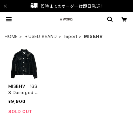
15時までのオーダーは即日発送!!
HOME
⚫︎USED BRAND
Import
MISBHV
MISBHV 16S
S Dameged D
enim Jacket
¥9,900
SOLD OUT