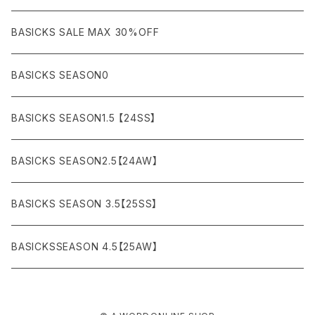
AMBUSH
AMIRI
SWEAT (スウェット）
DOWN (ダウンジャケット）
CHINO (チノ）
Watch
¥10,000〜¥30,000
BASICKS SALE MAX 30%OFF
ANCHOR
A.P.C
KNIT (ニット)/CARDIGAN(カーディガン)
LEATHER (レザージャケット)
NYLON (ナイロン)
Interior
¥30,000〜¥50,000
BASICKS SEASON0
asics
agnes b
VEST(ベスト）
JERSEY (ジャージ）
Figure/etc...
¥50,000〜¥100,000
BASICKS SEASON1.5 【24SS】
APPLEBUM
ARC'TERYX
SLACKS (スラックス)
Accessory
¥100,000〜¥150,000
BASICKS SEASON2.5【24AW】
ARIZONA FREEDOM
ANTI SOCIAL SOCIAL CLUB
SHORTS (ショーツ)
Necklace
¥150,000〜
BASICKS SEASON 3.5【25SS】
AYUITE
adidas
Bracelet
BASICKSSEASON 4.5【25AW】
BASICKS
Abu Garcia
Ring
BE@RBRICK
ARNAR MAR JONSSON