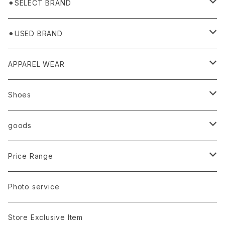
⚫︎SELECT BRAND
BASICKS
⚫︎USED BRAND
HUMMEL 00
Domestic
APPAREL WEAR
Ancellm
Import
TOPS
Shoes
AURALEE
ANN DEMEULEMEESTER
T-SHIRTS (Tシャツ）
OUTER
Sneaker
goods
amachi.
ARMANI / EXCHANGE / JEANS
LSV (長袖Tシャツ）
BLOUSON (ブルゾン）
BOTTOMS
Leather shoes
Eye wear
Price Range
A BATHING APE
ACRONYM
LSV & S/S (長袖/半袖 シャツ）
JACKET (ジャケット)
DENIM (デニム)
Sandals
Cap/Hat
¥1,000〜¥5,000
Photo service
AKM
Acne Studios
HOODIE (パーカー）
COAT (コート)
CARGO (カーゴ)
Boots
Bag / Wallet
¥5,000〜¥10,000
Store Exclusive Item