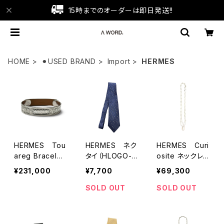
15時までのオーダーは即日発送!!
HOME
⚫︎USED BRAND
Import
HERMES
HERMES Tou
HERMES ネク
HERMES Curi
areg Bracelet
タイ（HLOGO-N
osite ネックレ
(T4)
AVY)
ス
¥231,000
¥7,700
¥69,300
SOLD OUT
SOLD OUT