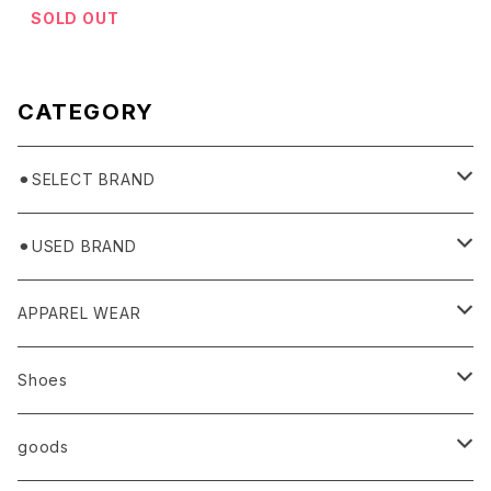
SOLD OUT
CATEGORY
⚫︎SELECT BRAND
BASICKS
⚫︎USED BRAND
HUMMEL 00
Domestic
APPAREL WEAR
Ancellm
Import
TOPS
Shoes
AURALEE
ANN DEMEULEMEESTER
T-SHIRTS (Tシャツ）
OUTER
Sneaker
goods