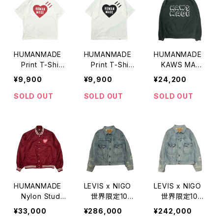
HUMANMADE
HUMANMADE
HUMANMADE
Print T-Shirt
Print T-Shirt
KAWS MADE
s (4.6.2023 Re
s (4.6.2023 Bl
Sweat Shirts
¥9,900
¥9,900
¥24,200
d)
ack)
SOLD OUT
SOLD OUT
SOLD OUT
HUMANMADE
LEVIS x NIGO
LEVIS x NIGO
Nylon Studi
世界限定100
世界限定100
um Jacket
着 507XX Den
着 507XX Den
¥33,000
¥286,000
¥242,000
im Jacket
im Jacket