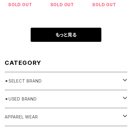
SOLD OUT
SOLD OUT
SOLD OUT
もっと見る
CATEGORY
⚫︎SELECT BRAND
BASICKS
⚫︎USED BRAND
HUMMEL 00
Domestic
APPAREL WEAR