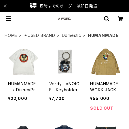
15時までのオーダーは即日発送!!
HOME
⚫︎USED BRAND
Domestic
HUMANMADE
HUMANMADE
Verdy xNOIC
HUMANMADE
x DisneyPrin
E Keyholder
WORK JACKE
t T-Shirts
T
¥22,000
¥7,700
¥55,000
SOLD OUT