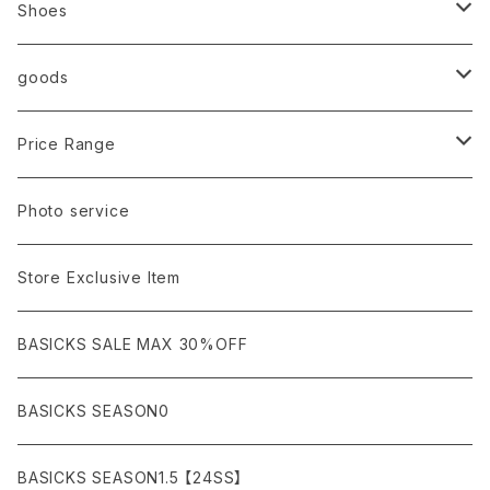
Ancellm
Import
TOPS
Shoes
AURALEE
ANN DEMEULEMEESTER
T-SHIRTS (Tシャツ）
OUTER
Sneaker
goods
amachi.
ARMANI / EXCHANGE / JEANS
LSV (長袖Tシャツ）
BLOUSON (ブルゾン）
BOTTOMS
Leather shoes
Eye wear
Price Range
A BATHING APE
ACRONYM
LSV & S/S (長袖/半袖 シャツ）
JACKET (ジャケット)
DENIM (デニム)
Sandals
Cap/Hat
¥1,000〜¥5,000
Photo service
AKM
Acne Studios
HOODIE (パーカー）
COAT (コート)
CARGO (カーゴ)
Boots
Bag / Wallet
¥5,000〜¥10,000
Store Exclusive Item
AMBUSH
AMIRI
SWEAT (スウェット）
DOWN (ダウンジャケット）
CHINO (チノ）
Watch
¥10,000〜¥30,000
BASICKS SALE MAX 30%OFF
ANCHOR
A.P.C
KNIT (ニット)/CARDIGAN(カーディガン)
LEATHER (レザージャケット)
NYLON (ナイロン)
Interior
¥30,000〜¥50,000
BASICKS SEASON0
asics
agnes b
VEST(ベスト）
JERSEY (ジャージ）
Figure/etc...
¥50,000〜¥100,000
BASICKS SEASON1.5 【24SS】