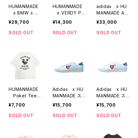
HUMANMADE
HUMANMADE
adidas x HU
x BMW x GD
x VERDY Pri
MANMADE ADI
C MESSANGE
nt Tee
MATIC
¥29,700
¥14,300
¥33,000
R BAG
SOLD OUT
SOLD OUT
SOLD OUT
HUMANMADE
Adidas x HU
Adidas x HU
Poket Tee
MANMADE ス
MANMADE ス
（バックプリント
タンスミス
タンスミス
¥7,700
¥15,700
¥15,700
カモ）
SOLD OUT
SOLD OUT
SOLD OUT