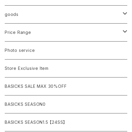
AURALEE
ANN DEMEULEMEESTER
T-SHIRTS (Tシャツ）
OUTER
Sneaker
goods
amachi.
ARMANI / EXCHANGE / JEANS
LSV (長袖Tシャツ）
BLOUSON (ブルゾン）
BOTTOMS
Leather shoes
Eye wear
Price Range
A BATHING APE
ACRONYM
LSV & S/S (長袖/半袖 シャツ）
JACKET (ジャケット)
DENIM (デニム)
Sandals
Cap/Hat
¥1,000〜¥5,000
Photo service
AKM
Acne Studios
HOODIE (パーカー）
COAT (コート)
CARGO (カーゴ)
Boots
Bag / Wallet
¥5,000〜¥10,000
Store Exclusive Item
AMBUSH
AMIRI
SWEAT (スウェット）
DOWN (ダウンジャケット）
CHINO (チノ）
Watch
¥10,000〜¥30,000
BASICKS SALE MAX 30%OFF
ANCHOR
A.P.C
KNIT (ニット)/CARDIGAN(カーディガン)
LEATHER (レザージャケット)
NYLON (ナイロン)
Interior
¥30,000〜¥50,000
BASICKS SEASON0
asics
agnes b
VEST(ベスト）
JERSEY (ジャージ）
Figure/etc...
¥50,000〜¥100,000
BASICKS SEASON1.5 【24SS】
APPLEBUM
ARC'TERYX