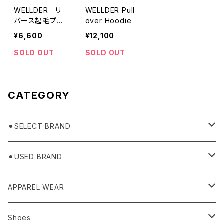
WELLDER リ
WELLDER Pull
バース起毛プル
over Hoodie
オーバーレイヤ
¥6,600
¥12,100
ーパーカー
SOLD OUT
SOLD OUT
CATEGORY
⚫︎SELECT BRAND
BASICKS
⚫︎USED BRAND
HUMMEL 00
Domestic
APPAREL WEAR
Ancellm
Import
TOPS
Shoes