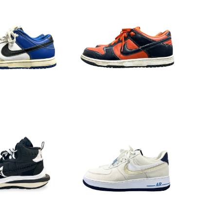
Y YOU DUNK LO
⚫︎NIKE DUNK LOW "CU1
W
727-800"
6,270
¥6,270
5%OFF
5%OFF
LD OUT
SOLD OUT
cai x JPG VAPO
NIKE AIR FORCE 1 PRM
WAFFLE
db3541-100
60,500
¥9,900