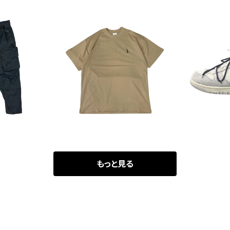
UT
SOLD OUT
SO
CG CARGO PANTS
NIKE x BILLIE EILLISH SW
NIKE x O
OOSH PRINT TEE
20 
00
¥11,000
¥
もっと見る