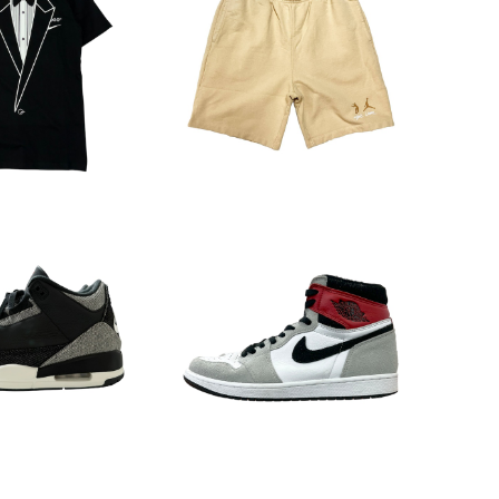
FFWHITE "LOG
⚫︎NIKE x UNION LA コット
nt T-Shirts
ンショーツ
¥5,225
¥15,675
5%OFF
5%OFF
EVIS AIR JORD
⚫︎NIKE AIR JORDAN 1 HI
R LSC BLK SP
GH OG “SMOKE GREY(55
21,945
¥22,990
5088 126)”
5%OFF
5%OFF