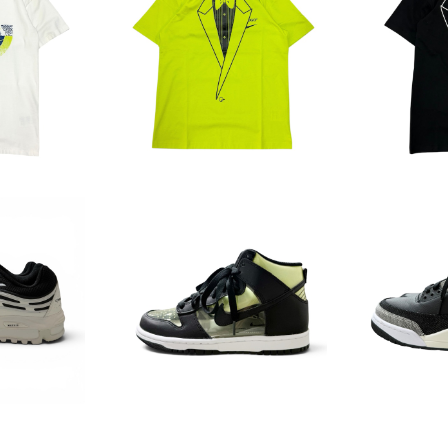
 LA x JUM
NIKE x OFFWHITE "LOG
NIKE x O
T-Shirts
O" Print T-Shirts
O" Pri
5
¥5,225
F
5%OFF
E des GAR
NIKE x COMME des GAR
NIKE x L
OMME PLUS
CONS Dunk Hi
AN 3 RT
25
¥18,810
¥
F
5%OFF