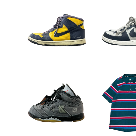
⚫︎NIKE DUNK HI (MICHI
⚫︎NIKE TERM
GAN)
"2022MO
¥12,540
¥12,5
5%OFF
5%OF
NIKE 【TD SIZE】x OFF W
⚫︎NIKE SB x 
HITE AIR JORDAN5
der Po
¥20,900
¥10,4
5%OFF
5%OF