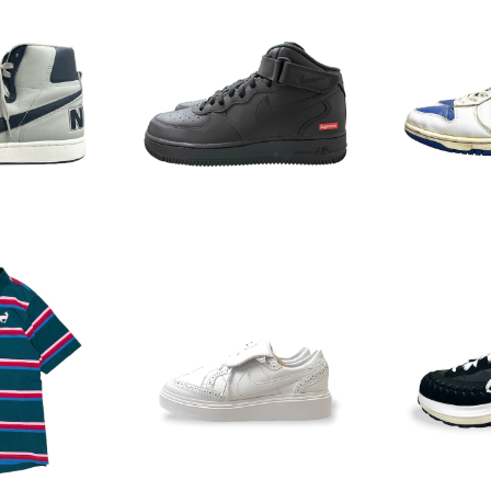
INATOR HI
NIKE x Supreme Air Fo
⚫︎NIKE B
DEL"
rce 1 Mid
40
¥21,945
¥
F
5%OFF
SOLD OUT
SO
Parra Bor
lo
NIKE x PMO KWONDO1
NIKE x sa
50
R
¥38,500
¥
F