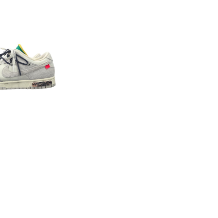
LD OUT
FF WHITE 50 of
DUNK LOW
42,900