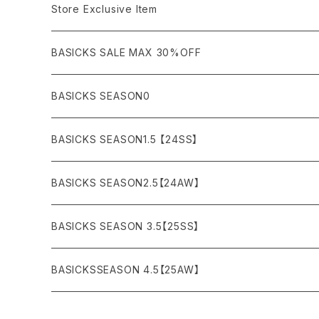
COAT (コート)
CARGO (カーゴ)
Boots
Bag / Wallet
¥5,000〜¥10,000
Store Exclusive Item
AMBUSH
AMIRI
SWEAT (スウェット）
DOWN (ダウンジャケット）
CHINO (チノ）
Watch
¥10,000〜¥30,000
BASICKS SALE MAX 30%OFF
ANCHOR
A.P.C
KNIT (ニット)/CARDIGAN(カーディガン)
LEATHER (レザージャケット)
NYLON (ナイロン)
Interior
¥30,000〜¥50,000
BASICKS SEASON0
asics
agnes b
VEST(ベスト）
JERSEY (ジャージ）
Figure/etc...
¥50,000〜¥100,000
BASICKS SEASON1.5 【24SS】
APPLEBUM
ARC'TERYX
SLACKS (スラックス)
Accessory
¥100,000〜¥150,000
BASICKS SEASON2.5【24AW】
ARIZONA FREEDOM
ANTI SOCIAL SOCIAL CLUB
SHORTS (ショーツ)
Necklace
¥150,000〜
BASICKS SEASON 3.5【25SS】
AYUITE
adidas
Bracelet
BASICKSSEASON 4.5【25AW】
BASICKS
Abu Garcia
Ring