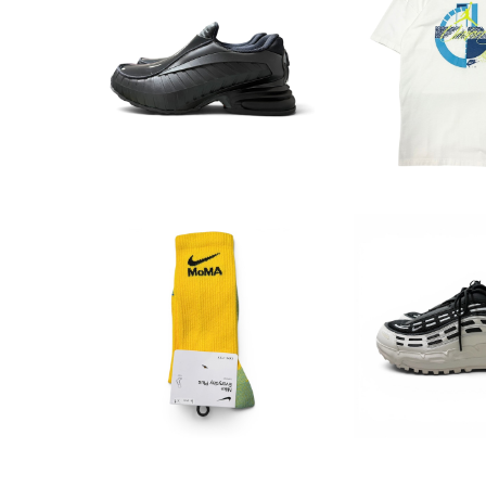
NIKE x UNION
NIKE x COMMEdesGAR
PMAN Print 
CON HOMME PLUS AIRM
¥5,22
¥49,500
AX DOLCE SP CDG
5%OF
NIKE x MoMA Socks(25
NIKE x COMM
-27cm)
CONS H
¥3,135
¥47,0
5%OFF
5%OF