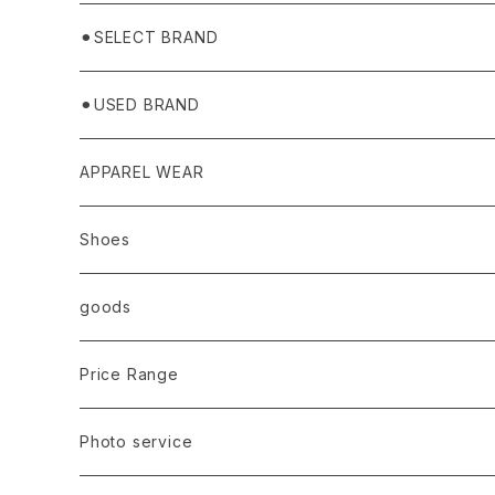
⚫︎SELECT BRAND
BASICKS
⚫︎USED BRAND
HUMMEL 00
Domestic
APPAREL WEAR
Ancellm
Import
TOPS
Shoes
AURALEE
ANN DEMEULEMEESTER
T-SHIRTS (Tシャツ）
OUTER
Sneaker
goods
amachi.
ARMANI / EXCHANGE / JEANS
LSV (長袖Tシャツ）
BLOUSON (ブルゾン）
BOTTOMS
Leather shoes
Eye wear
Price Range
A BATHING APE
ACRONYM
LSV & S/S (長袖/半袖 シャツ）
JACKET (ジャケット)
DENIM (デニム)
Sandals
Cap/Hat
¥1,000〜¥5,000
Photo service
AKM
Acne Studios
HOODIE (パーカー）