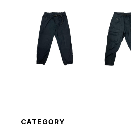
SOLD OUT
SOLD O
NIKE ACG RIPSTOP JOG
NIKE A
PANTS
¥7,700
¥8,8
CATEGORY