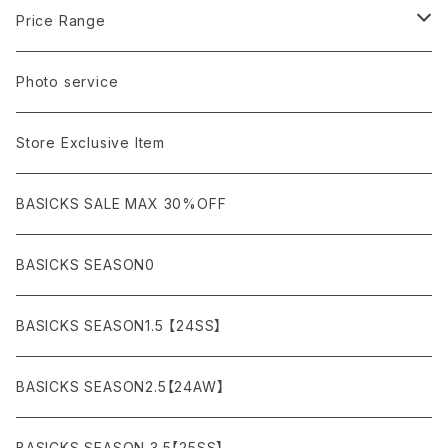
amachi.
ARMANI / EXCHANGE / JEANS
LSV (長袖Tシャツ）
BLOUSON (ブルゾン）
BOTTOMS
Leather shoes
Eye wear
Price Range
A BATHING APE
ACRONYM
LSV & S/S (長袖/半袖 シャツ）
JACKET (ジャケット)
DENIM (デニム)
Sandals
Cap/Hat
¥1,000〜¥5,000
Photo service
AKM
Acne Studios
HOODIE (パーカー）
COAT (コート)
CARGO (カーゴ)
Boots
Bag / Wallet
¥5,000〜¥10,000
Store Exclusive Item
AMBUSH
AMIRI
SWEAT (スウェット）
DOWN (ダウンジャケット）
CHINO (チノ）
Watch
¥10,000〜¥30,000
BASICKS SALE MAX 30%OFF
ANCHOR
A.P.C
KNIT (ニット)/CARDIGAN(カーディガン)
LEATHER (レザージャケット)
NYLON (ナイロン)
Interior
¥30,000〜¥50,000
BASICKS SEASON0
asics
agnes b
VEST(ベスト）
JERSEY (ジャージ）
Figure/etc...
¥50,000〜¥100,000
BASICKS SEASON1.5 【24SS】
APPLEBUM
ARC'TERYX
SLACKS (スラックス)
Accessory
¥100,000〜¥150,000
BASICKS SEASON2.5【24AW】
ARIZONA FREEDOM
ANTI SOCIAL SOCIAL CLUB
SHORTS (ショーツ)
Necklace
¥150,000〜
BASICKS SEASON 3.5【25SS】