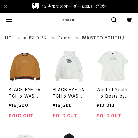
15時までのオーダーは即日発送!!
HO
⚫︎USED BRA
Domest
WASTED YOUTH / V
ME
ND
ic
erdy
BLACK EYE PA
BLACK EYE PA
Wasted Youth
TCH x WASTE
TCH x WASTE
x Beats by
D YOUTH STI
D YOUTH プル
Dr.Dre Print T-
¥16,500
¥16,500
¥13,310
TCH LOGO S
オーバーパーカ
Shirts
WEAT
ー
SOLD OUT
SOLD OUT
SOLD OUT