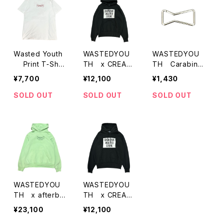
Wasted Youth
WASTEDYOU
WASTEDYOU
Print T-Shir
TH x CREATI
TH Carabine
ts
VE DRUG STO
r
¥7,700
¥12,100
¥1,430
RE Print Hoodi
e
SOLD OUT
SOLD OUT
SOLD OUT
WASTEDYOU
WASTEDYOU
TH x afterba
TH x CREATI
se Print Hoodi
VE DRUG STO
¥23,100
¥12,100
e
RE Print Hoodi