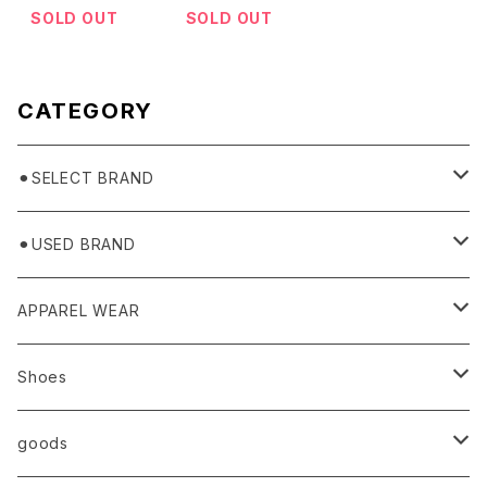
e
SOLD OUT
SOLD OUT
CATEGORY
⚫︎SELECT BRAND
BASICKS
⚫︎USED BRAND
HUMMEL 00
Domestic
APPAREL WEAR
Ancellm
Import
TOPS
Shoes
AURALEE
ANN DEMEULEMEESTER
T-SHIRTS (Tシャツ）
OUTER
Sneaker
goods