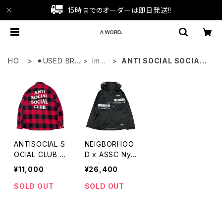
15時までのオーダーは即日発送!!
HO
⚫︎USED BRA
Impo
ANTI SOCIAL SOCIAL
ME
ND
rt
CLUB
ANTISOCIAL S
NEIGBORHOO
OCIAL CLUB ブ
D x ASSC Nyl
ロックチェックシ
on Hooded Ja
¥11,000
¥26,400
ャツ
cket
SOLD OUT
SOLD OUT