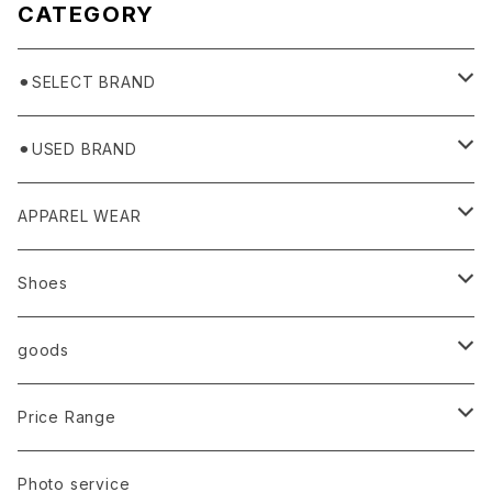
CATEGORY
⚫︎SELECT BRAND
BASICKS
⚫︎USED BRAND
HUMMEL 00
Domestic
APPAREL WEAR
Ancellm
Import
TOPS
Shoes
AURALEE
ANN DEMEULEMEESTER
T-SHIRTS (Tシャツ）
OUTER
Sneaker
goods
amachi.
ARMANI / EXCHANGE / JEANS
LSV (長袖Tシャツ）
BLOUSON (ブルゾン）
BOTTOMS
Leather shoes
Eye wear
Price Range
A BATHING APE
ACRONYM
LSV & S/S (長袖/半袖 シャツ）
JACKET (ジャケット)
DENIM (デニム)
Sandals
Cap/Hat
¥1,000〜¥5,000
Photo service