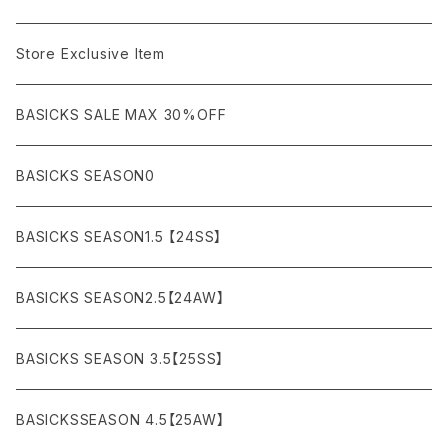
AKM
Acne Studios
HOODIE (パーカー）
COAT (コート)
CARGO (カーゴ)
Boots
Bag / Wallet
¥5,000〜¥10,000
Store Exclusive Item
AMBUSH
AMIRI
SWEAT (スウェット）
DOWN (ダウンジャケット）
CHINO (チノ）
Watch
¥10,000〜¥30,000
BASICKS SALE MAX 30%OFF
ANCHOR
A.P.C
KNIT (ニット)/CARDIGAN(カーディガン)
LEATHER (レザージャケット)
NYLON (ナイロン)
Interior
¥30,000〜¥50,000
BASICKS SEASON0
asics
agnes b
VEST(ベスト）
JERSEY (ジャージ）
Figure/etc...
¥50,000〜¥100,000
BASICKS SEASON1.5 【24SS】
APPLEBUM
ARC'TERYX
SLACKS (スラックス)
Accessory
¥100,000〜¥150,000
BASICKS SEASON2.5【24AW】
ARIZONA FREEDOM
ANTI SOCIAL SOCIAL CLUB
SHORTS (ショーツ)
Necklace
¥150,000〜
BASICKS SEASON 3.5【25SS】
AYUITE
adidas
Bracelet
BASICKSSEASON 4.5【25AW】
BASICKS
Abu Garcia