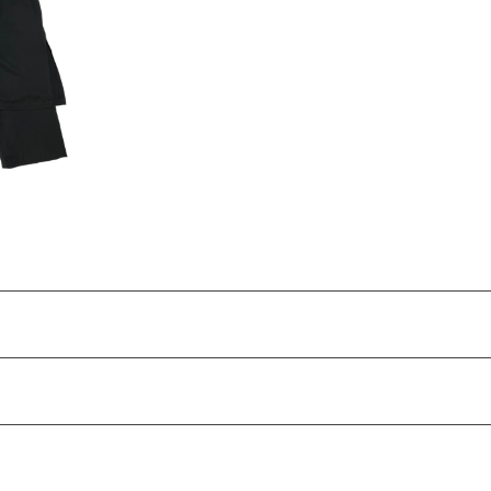
UT
 Trouser
00