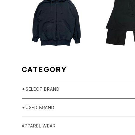
SOLD OUT
SOLD O
SYTE ZIPパーカー
SYTE Apron
¥12,100
¥24,2
CATEGORY
⚫︎SELECT BRAND
BASICKS
⚫︎USED BRAND
HUMMEL 00
Domestic
APPAREL WEAR