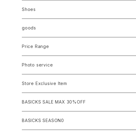
Ancellm
Import
TOPS
Shoes
AURALEE
ANN DEMEULEMEESTER
T-SHIRTS (Tシャツ）
OUTER
Sneaker
goods
amachi.
ARMANI / EXCHANGE / JEANS
LSV (長袖Tシャツ）
BLOUSON (ブルゾン）
BOTTOMS
Leather shoes
Eye wear
Price Range
A BATHING APE
ACRONYM
LSV & S/S (長袖/半袖 シャツ）
JACKET (ジャケット)
DENIM (デニム)
Sandals
Cap/Hat
¥1,000〜¥5,000
Photo service
AKM
Acne Studios
HOODIE (パーカー）
COAT (コート)
CARGO (カーゴ)
Boots
Bag / Wallet
¥5,000〜¥10,000
Store Exclusive Item
AMBUSH
AMIRI
SWEAT (スウェット）
DOWN (ダウンジャケット）
CHINO (チノ）
Watch
¥10,000〜¥30,000
BASICKS SALE MAX 30%OFF
ANCHOR
A.P.C
KNIT (ニット)/CARDIGAN(カーディガン)
LEATHER (レザージャケット)
NYLON (ナイロン)
Interior
¥30,000〜¥50,000
BASICKS SEASON0
asics
agnes b
VEST(ベスト）
JERSEY (ジャージ）