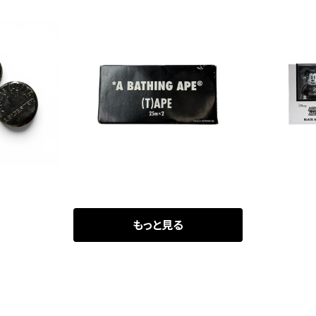
s 3種セット
A BATHING APE Camo Ta
MEDICOM
pe 2種
Y Mickey
05
¥2,090
¥
arbric
F
5%OFF
もっと見る