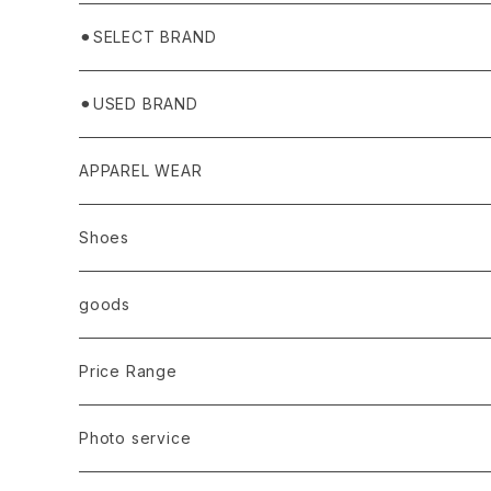
⚫︎SELECT BRAND
BASICKS
⚫︎USED BRAND
HUMMEL 00
Domestic
APPAREL WEAR
Ancellm
Import
TOPS
Shoes
AURALEE
ANN DEMEULEMEESTER
T-SHIRTS (Tシャツ）
OUTER
Sneaker
goods
amachi.
ARMANI / EXCHANGE / JEANS
LSV (長袖Tシャツ）
BLOUSON (ブルゾン）
BOTTOMS
Leather shoes
Eye wear
Price Range
A BATHING APE
ACRONYM
LSV & S/S (長袖/半袖 シャツ）
JACKET (ジャケット)
DENIM (デニム)
Sandals
Cap/Hat
¥1,000〜¥5,000
Photo service
AKM
Acne Studios
HOODIE (パーカー）