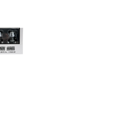
 TOY x DISNE
&Minnie Set Be
9,405
k 100%【開封品】
5%OFF