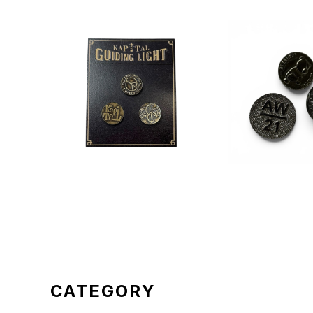
KAPITAL Pins(3種)
sacai Pin
¥14,630
¥9,4
5%OFF
5%OF
CATEGORY