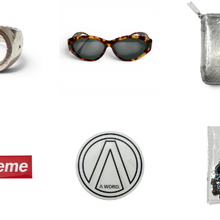
al Ring
GUCCI Design Sunglas
Wallet 
ses
ONS HOM
00
¥12,100
¥
mboss
ogo Stick
A WORD. Circle A Stick
Verdy xN
er
¥314
F
5%OFF