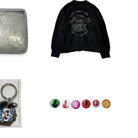
sacai 24AWx GONZ Jac
COMMEdesGARC
quard Mohair Cardigan
ME Python E
¥43,890
38,500
 Zip Wallet
5%OFF
OICE Keyhold
CHROMEHEARTS 缶バッ
er
ジ（6個セット)
¥7,315
¥41,800
5%OFF
5%OFF