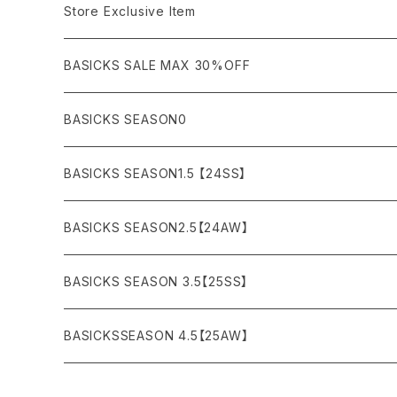
COAT (コート)
CARGO (カーゴ)
Boots
Bag / Wallet
¥5,000〜¥10,000
Store Exclusive Item
AMBUSH
AMIRI
SWEAT (スウェット）
DOWN (ダウンジャケット）
CHINO (チノ）
Watch
¥10,000〜¥30,000
BASICKS SALE MAX 30%OFF
ANCHOR
A.P.C
KNIT (ニット)/CARDIGAN(カーディガン)
LEATHER (レザージャケット)
NYLON (ナイロン)
Interior
¥30,000〜¥50,000
BASICKS SEASON0
asics
agnes b
VEST(ベスト）
JERSEY (ジャージ）
Figure/etc...
¥50,000〜¥100,000
BASICKS SEASON1.5 【24SS】
APPLEBUM
ARC'TERYX
SLACKS (スラックス)
Accessory
¥100,000〜¥150,000
BASICKS SEASON2.5【24AW】
ARIZONA FREEDOM
ANTI SOCIAL SOCIAL CLUB
SHORTS (ショーツ)
Necklace
¥150,000〜
BASICKS SEASON 3.5【25SS】
AYUITE
adidas
Bracelet
BASICKSSEASON 4.5【25AW】
BASICKS
Abu Garcia
Ring