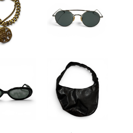
dios Antique
Groover Spectacles Ey
 Bracelet
ewear
19,800
¥33,000
LD OUT
ssstein 26SS Leather S
houlder Bag
argiela x GEN
¥63,800
TER TYPE MM2
55,000
06