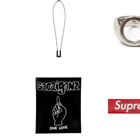
TOMWOOD Square Head
TOMWOOD Ov
Chain Pendant
¥44,000
¥39,6
sacai x GONZ One Love S
Supreme Boxl
ticker
er
¥1,045
¥314
5%OFF
5%OF