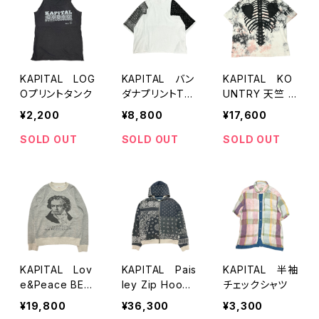
KAPITAL LOG
KAPITAL バン
KAPITAL KO
Oプリントタンク
ダナプリントTシ
UNTRY 天竺 B
ャツ
ONE BIG T AS
¥2,200
¥8,800
¥17,600
HBURY DYED
SOLD OUT
SOLD OUT
SOLD OUT
KAPITAL Lov
KAPITAL Pais
KAPITAL 半袖
e&Peace BEE
ley Zip Hoodi
チェックシャツ
THOVEN Swe
e
¥19,800
¥36,300
¥3,300
at