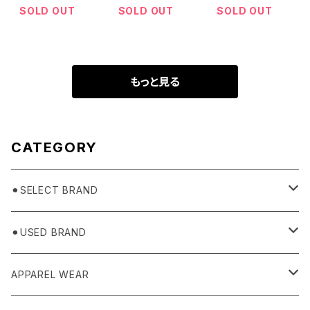
SOLD OUT
SOLD OUT
SOLD OUT
もっと見る
CATEGORY
⚫︎SELECT BRAND
BASICKS
⚫︎USED BRAND
HUMMEL 00
Domestic
APPAREL WEAR