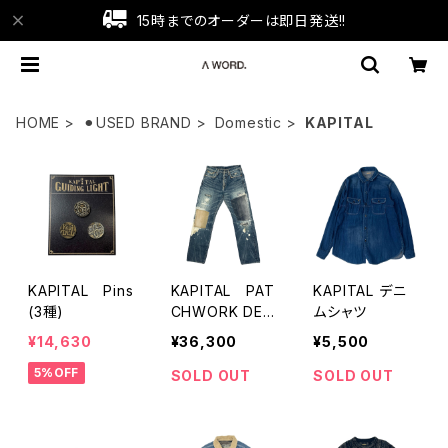
15時までのオーダーは即日発送!!
HOME
⚫︎USED BRAND
Domestic
KAPITAL
KAPITAL Pins
KAPITAL PAT
KAPITAL デニ
(3種)
CHWORK DEN
ムシャツ
IM PANTS
¥14,630
¥36,300
¥5,500
5%OFF
SOLD OUT
SOLD OUT