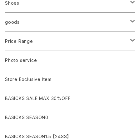
Ancellm
Import
TOPS
Shoes
AURALEE
ANN DEMEULEMEESTER
T-SHIRTS (Tシャツ）
OUTER
Sneaker
goods
amachi.
ARMANI / EXCHANGE / JEANS
LSV (長袖Tシャツ）
BLOUSON (ブルゾン）
BOTTOMS
Leather shoes
Eye wear
Price Range
A BATHING APE
ACRONYM
LSV & S/S (長袖/半袖 シャツ）
JACKET (ジャケット)
DENIM (デニム)
Sandals
Cap/Hat
¥1,000〜¥5,000
Photo service
AKM
Acne Studios
HOODIE (パーカー）
COAT (コート)
CARGO (カーゴ)
Boots
Bag / Wallet
¥5,000〜¥10,000
Store Exclusive Item
AMBUSH
AMIRI
SWEAT (スウェット）
DOWN (ダウンジャケット）
CHINO (チノ）
Watch
¥10,000〜¥30,000
BASICKS SALE MAX 30%OFF
ANCHOR
A.P.C
KNIT (ニット)/CARDIGAN(カーディガン)
LEATHER (レザージャケット)
NYLON (ナイロン)
Interior
¥30,000〜¥50,000
BASICKS SEASON0
asics
agnes b
VEST(ベスト）
JERSEY (ジャージ）
Figure/etc...
¥50,000〜¥100,000
BASICKS SEASON1.5 【24SS】