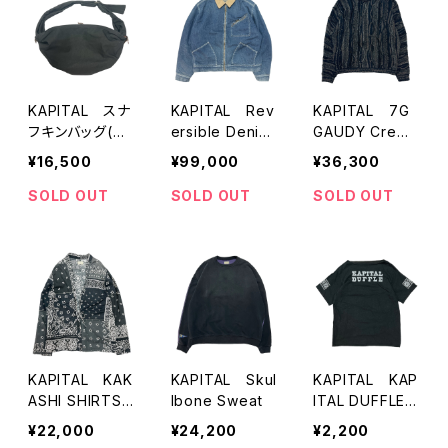
KAPITAL スナ
KAPITAL Rev
KAPITAL 7G
フキンバッグ(ブ
ersible Denim
GAUDY Crew
ラック）
Jacket
Knit Sweater
¥16,500
¥99,000
¥36,300
SOLD OUT
SOLD OUT
SOLD OUT
KAPITAL KAK
KAPITAL Skul
KAPITAL KAP
ASHI SHIRTS
lbone Sweat
ITAL DUFFLEプ
(BANDANA)
リントTシャツ
¥22,000
¥24,200
¥2,200