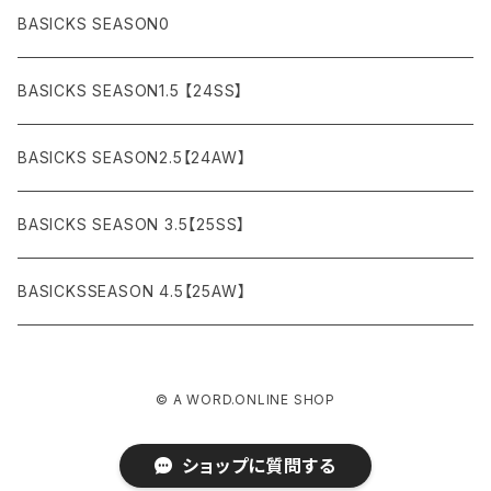
LEATHER (レザージャケット)
NYLON (ナイロン)
Interior
¥30,000〜¥50,000
BASICKS SEASON0
asics
agnes b
VEST(ベスト）
JERSEY (ジャージ）
Figure/etc...
¥50,000〜¥100,000
BASICKS SEASON1.5 【24SS】
APPLEBUM
ARC'TERYX
SLACKS (スラックス)
Accessory
¥100,000〜¥150,000
BASICKS SEASON2.5【24AW】
ARIZONA FREEDOM
ANTI SOCIAL SOCIAL CLUB
SHORTS (ショーツ)
Necklace
¥150,000〜
BASICKS SEASON 3.5【25SS】
AYUITE
adidas
Bracelet
BASICKSSEASON 4.5【25AW】
BASICKS
Abu Garcia
Ring
BE@RBRICK
ARNAR MAR JONSSON
© A WORD.ONLINE SHOP
BLACK EYE PATCH
BALENCIAGA
ショップに質問する