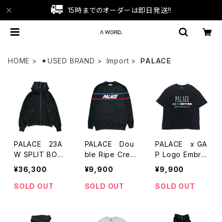
15時までのオーダーは即日発送!!
HOME
⚫︎USED BRAND
Import
PALACE
PALACE 23A
PALACE Dou
PALACE x GA
W SPLIT BOM
ble Ripe Crew
P Logo Embroi
BER HOODIE
Neck Sweat
dery T-Shirts
¥36,300
¥9,900
¥9,900
SOLD OUT
SOLD OUT
SOLD OUT