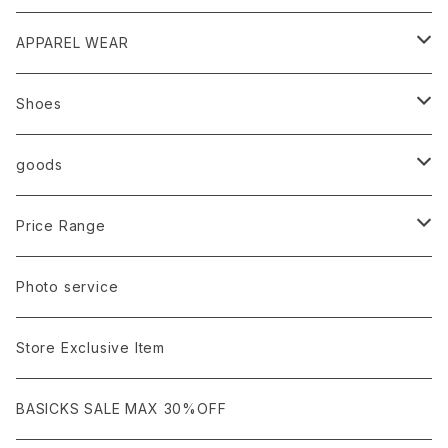
HUMMEL 00
Domestic
APPAREL WEAR
Ancellm
Import
TOPS
Shoes
AURALEE
ANN DEMEULEMEESTER
T-SHIRTS (Tシャツ）
OUTER
Sneaker
goods
amachi.
ARMANI / EXCHANGE / JEANS
LSV (長袖Tシャツ）
BLOUSON (ブルゾン）
BOTTOMS
Leather shoes
Eye wear
Price Range
A BATHING APE
ACRONYM
LSV & S/S (長袖/半袖 シャツ）
JACKET (ジャケット)
DENIM (デニム)
Sandals
Cap/Hat
¥1,000〜¥5,000
Photo service
AKM
Acne Studios
HOODIE (パーカー）
COAT (コート)
CARGO (カーゴ)
Boots
Bag / Wallet
¥5,000〜¥10,000
Store Exclusive Item
AMBUSH
AMIRI
SWEAT (スウェット）
DOWN (ダウンジャケット）
CHINO (チノ）
Watch
¥10,000〜¥30,000
BASICKS SALE MAX 30%OFF
ANCHOR
A.P.C
KNIT (ニット)/CARDIGAN(カーディガン)