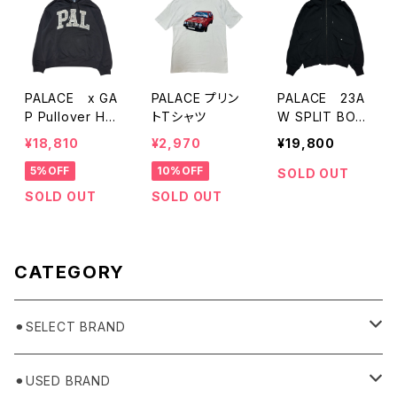
PALACE x GA
PALACE プリン
PALACE 23A
P Pullover Ho
トTシャツ
W SPLIT BOM
odie
BER HOODIE
¥18,810
¥2,970
¥19,800
5%OFF
10%OFF
SOLD OUT
SOLD OUT
SOLD OUT
CATEGORY
⚫︎SELECT BRAND
BASICKS
⚫︎USED BRAND