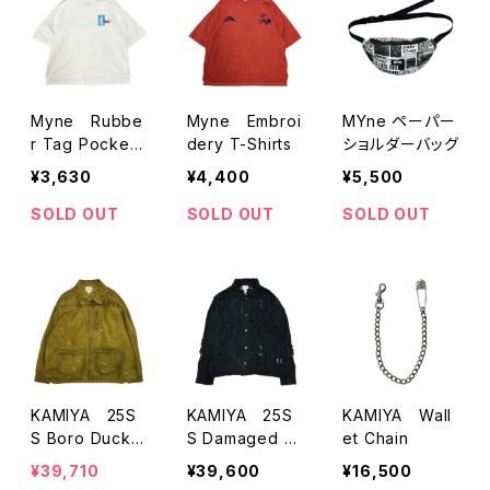
Myne Rubbe
Myne Embroi
MYne ペーパー
r Tag Pocket
dery T-Shirts
ショルダーバッグ
T-Shirts
¥3,630
¥4,400
¥5,500
SOLD OUT
SOLD OUT
SOLD OUT
KAMIYA 25S
KAMIYA 25S
KAMIYA Wall
S Boro Duck J
S Damaged K
et Chain
acket
nit Shirts
¥39,710
¥39,600
¥16,500