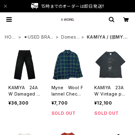
15時までのオーダーは即日発送!!
HOM
⚫︎USED BRAN
Domesti
KAMIYA / (旧MYn
E
D
c
e)
KAMIYA 24A
Myne Wool F
KAMIYA 23A
W Damaged D
lannel Check
W Vintage pri
oubleknee Tr
Shirts
nt T-Shirts
¥36,300
¥7,700
¥12,100
ouser
SOLD OUT
SOLD OUT