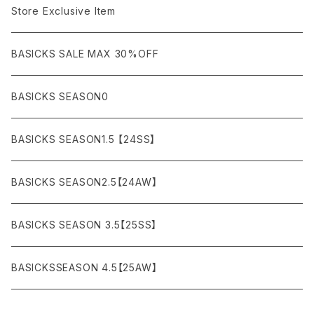
COAT (コート)
CARGO (カーゴ)
Boots
Bag / Wallet
¥5,000〜¥10,000
Store Exclusive Item
AMBUSH
AMIRI
SWEAT (スウェット）
DOWN (ダウンジャケット）
CHINO (チノ）
Watch
¥10,000〜¥30,000
BASICKS SALE MAX 30%OFF
ANCHOR
A.P.C
KNIT (ニット)/CARDIGAN(カーディガン)
LEATHER (レザージャケット)
NYLON (ナイロン)
Interior
¥30,000〜¥50,000
BASICKS SEASON0
asics
agnes b
VEST(ベスト）
JERSEY (ジャージ）
Figure/etc...
¥50,000〜¥100,000
BASICKS SEASON1.5 【24SS】
APPLEBUM
ARC'TERYX
SLACKS (スラックス)
Accessory
¥100,000〜¥150,000
BASICKS SEASON2.5【24AW】
ARIZONA FREEDOM
ANTI SOCIAL SOCIAL CLUB
SHORTS (ショーツ)
Necklace
¥150,000〜
BASICKS SEASON 3.5【25SS】
AYUITE
adidas
Bracelet
BASICKSSEASON 4.5【25AW】
BASICKS
Abu Garcia
Ring