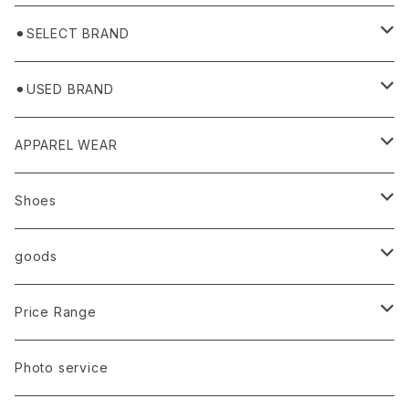
⚫︎SELECT BRAND
BASICKS
⚫︎USED BRAND
HUMMEL 00
Domestic
APPAREL WEAR
Ancellm
Import
TOPS
Shoes
AURALEE
ANN DEMEULEMEESTER
T-SHIRTS (Tシャツ）
OUTER
Sneaker
goods
amachi.
ARMANI / EXCHANGE / JEANS
LSV (長袖Tシャツ）
BLOUSON (ブルゾン）
BOTTOMS
Leather shoes
Eye wear
Price Range
A BATHING APE
ACRONYM
LSV & S/S (長袖/半袖 シャツ）
JACKET (ジャケット)
DENIM (デニム)
Sandals
Cap/Hat
¥1,000〜¥5,000
Photo service
AKM
Acne Studios
HOODIE (パーカー）