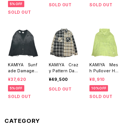
5%OFF
SOLD OUT
SOLD OUT
SOLD OUT
KAMIYA Sunf
KAMIYA Craz
KAMIYA Mes
ade Damaged
y Pattern Dam
h Pullover Ho
Cardigan
aged Check S
odie G11HD04
¥37,620
¥49,500
¥8,910
hirts
6
5%OFF
10%OFF
SOLD OUT
SOLD OUT
SOLD OUT
CATEGORY