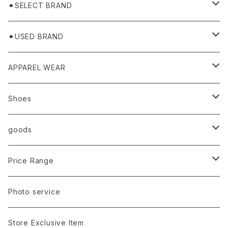
⚫︎SELECT BRAND
BASICKS
⚫︎USED BRAND
HUMMEL 00
Domestic
APPAREL WEAR
Ancellm
Import
TOPS
Shoes
AURALEE
ANN DEMEULEMEESTER
T-SHIRTS (Tシャツ）
OUTER
Sneaker
goods
amachi.
ARMANI / EXCHANGE / JEANS
LSV (長袖Tシャツ）
BLOUSON (ブルゾン）
BOTTOMS
Leather shoes
Eye wear
Price Range
A BATHING APE
ACRONYM
LSV & S/S (長袖/半袖 シャツ）
JACKET (ジャケット)
DENIM (デニム)
Sandals
Cap/Hat
¥1,000〜¥5,000
Photo service
AKM
Acne Studios
HOODIE (パーカー）
COAT (コート)
CARGO (カーゴ)
Boots
Bag / Wallet
¥5,000〜¥10,000
Store Exclusive Item