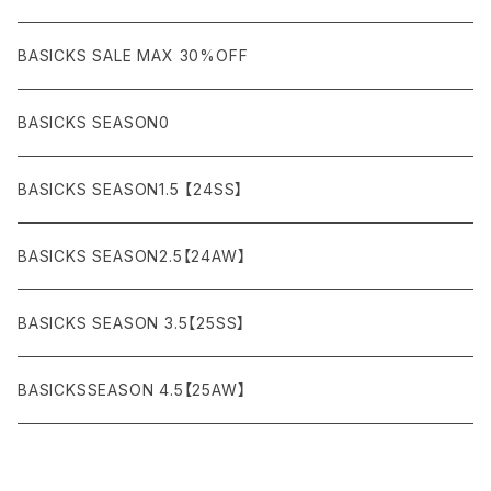
AMBUSH
AMIRI
SWEAT (スウェット）
DOWN (ダウンジャケット）
CHINO (チノ）
Watch
¥10,000〜¥30,000
BASICKS SALE MAX 30%OFF
ANCHOR
A.P.C
KNIT (ニット)/CARDIGAN(カーディガン)
LEATHER (レザージャケット)
NYLON (ナイロン)
Interior
¥30,000〜¥50,000
BASICKS SEASON0
asics
agnes b
VEST(ベスト）
JERSEY (ジャージ）
Figure/etc...
¥50,000〜¥100,000
BASICKS SEASON1.5 【24SS】
APPLEBUM
ARC'TERYX
SLACKS (スラックス)
Accessory
¥100,000〜¥150,000
BASICKS SEASON2.5【24AW】
ARIZONA FREEDOM
ANTI SOCIAL SOCIAL CLUB
SHORTS (ショーツ)
Necklace
¥150,000〜
BASICKS SEASON 3.5【25SS】
AYUITE
adidas
Bracelet
BASICKSSEASON 4.5【25AW】
BASICKS
Abu Garcia
Ring
BE@RBRICK
ARNAR MAR JONSSON