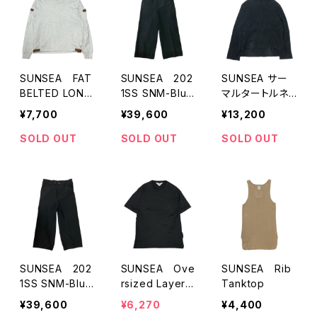
SUNSEA FAT
SUNSEA 202
SUNSEA サー
BELTED LONG
1SS SNM-Blue
マルタートルネッ
-T
2 w／耳 Straig
クカットソー
¥7,700
¥39,600
¥13,200
ht Pants」
SOLD OUT
SOLD OUT
SOLD OUT
SUNSEA 202
SUNSEA Ove
SUNSEA Rib
1SS SNM-Blue
rsized Layerd
Tanktop
2 w／耳 Straig
T-Shirts
¥39,600
¥6,270
¥4,400
ht Pants