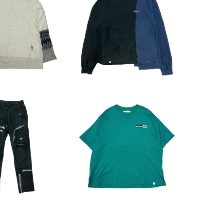
LD OUT
SOLD OUT
M ARM KNIT S
FACETASM Docking Pul
T SHIRT
lover Sweat
9,900
¥9,900
LD OUT
SOLD OUT
 Zip Detail S
FACETASM x CASETIFY P
at Pants
rint T-Shirts
16,500
¥6,600