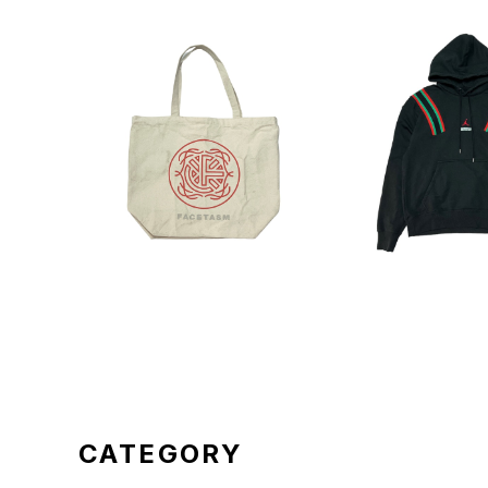
SOLD OUT
SOLD O
FACETASM Print Toteb
FACETASM x 
ag
RAND Pullove
¥2,420
¥17,6
CATEGORY