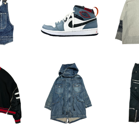
UT
SOLD OUT
SO
ァセッタズム 1
NIKE x FACETASM FEAR
FACETAS
ムベスト
LESS AIR JORDAN 1 MID
WEA
00
¥25,300
¥
UT
SOLD OUT
SO
FACETASM x LEVIS Den
FACETASM
CKET
im Coat
we
00
¥48,400
¥