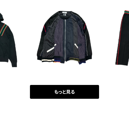
UT
SOLD OUT
SO
JORDAN B
FACETASM x Kohh Mix
FACETAS
r Hoodie
Suka Jacket
RAND 
00
¥63,800
¥
もっと見る