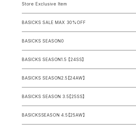
COAT (コート)
CARGO (カーゴ)
Boots
Bag / Wallet
¥5,000〜¥10,000
Store Exclusive Item
AMBUSH
AMIRI
SWEAT (スウェット）
DOWN (ダウンジャケット）
CHINO (チノ）
Watch
¥10,000〜¥30,000
BASICKS SALE MAX 30%OFF
ANCHOR
A.P.C
KNIT (ニット)/CARDIGAN(カーディガン)
LEATHER (レザージャケット)
NYLON (ナイロン)
Interior
¥30,000〜¥50,000
BASICKS SEASON0
asics
agnes b
VEST(ベスト）
JERSEY (ジャージ）
Figure/etc...
¥50,000〜¥100,000
BASICKS SEASON1.5 【24SS】
APPLEBUM
ARC'TERYX
SLACKS (スラックス)
Accessory
¥100,000〜¥150,000
BASICKS SEASON2.5【24AW】
ARIZONA FREEDOM
ANTI SOCIAL SOCIAL CLUB
SHORTS (ショーツ)
Necklace
¥150,000〜
BASICKS SEASON 3.5【25SS】
AYUITE
adidas
Bracelet
BASICKSSEASON 4.5【25AW】
BASICKS
Abu Garcia
Ring