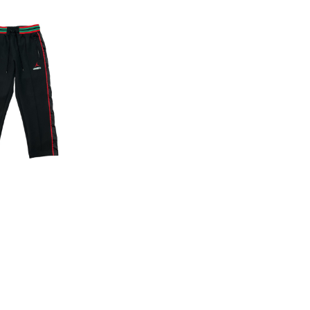
LD OUT
M x JORDAN B
Track Pants
16,500