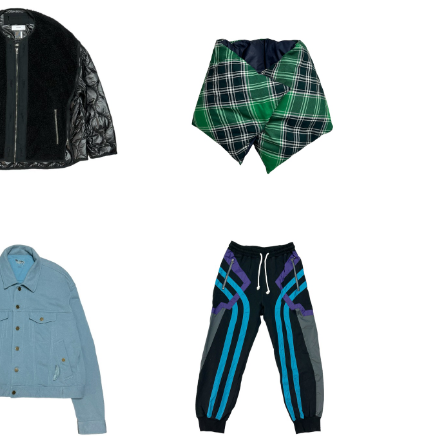
LD OUT
SOLD OUT
SM 22AW ドッキ
FACETASM ダウンマフラー
ナージャケット
44,000
¥6,600
LD OUT
SOLD OUT
CETASM Sweat
FACETASM Line Detail
Jacket
Sweat Pants
22,000
¥15,730