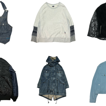
UT
SOLD OUT
SO
LEVIS Den
FACETASM Nordic Slee
FACETA
st
ve Pullover Sweat
ングライ
30
¥10,890
¥
UT
SOLD OUT
SO
DOGS x AV
FACETASM x LEVIS Den
RIOT FA
ersibleBo
im Mods Coat
00
¥52,800
¥
cket