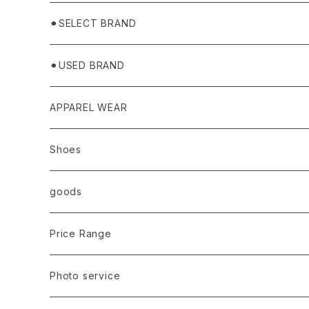
⚫︎SELECT BRAND
BASICKS
⚫︎USED BRAND
HUMMEL 00
Domestic
APPAREL WEAR
Ancellm
Import
TOPS
Shoes
AURALEE
ANN DEMEULEMEESTER
T-SHIRTS (Tシャツ）
OUTER
Sneaker
goods
amachi.
ARMANI / EXCHANGE / JEANS
LSV (長袖Tシャツ）
BLOUSON (ブルゾン）
BOTTOMS
Leather shoes
Eye wear
Price Range
A BATHING APE
ACRONYM
LSV & S/S (長袖/半袖 シャツ）
JACKET (ジャケット)
DENIM (デニム)
Sandals
Cap/Hat
¥1,000〜¥5,000
Photo service
AKM
Acne Studios
HOODIE (パーカー）