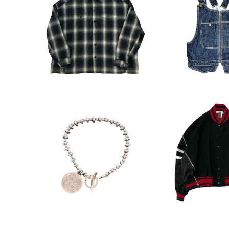
SOLD OUT
SOLD O
FACETASM 21AW Zipper
FACETASM フ
Detail Checkshirts
9SSデニ
¥24,200
¥13,2
SOLD OUT
SOLD O
FACETASM x MIKIA ヘマ
FACETASM ZIPPER STUD
タイトブレスレット
IUM JA
¥22,000
¥33,0