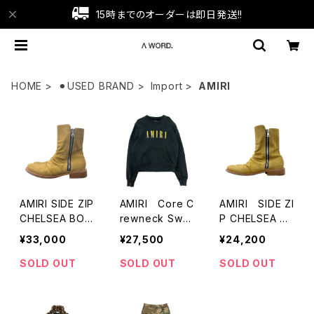
15時までのオーダーは即日発送!!
HOME
⚫︎USED BRAND
Import
AMIRI
AMIRI SIDE ZIP
AMIRI Core C
AMIRI SIDE ZI
CHELSEA BOO
rewneck Swe
P CHELSEA B
TS
at
OOTS
¥33,000
¥27,500
¥24,200
SOLD OUT
SOLD OUT
SOLD OUT