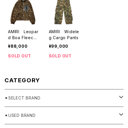
AMIRI Leopar
AMIRI Widele
d Boa Fleece
g Cargo Pants
Jacket
¥88,000
¥99,000
SOLD OUT
SOLD OUT
CATEGORY
⚫︎SELECT BRAND
BASICKS
⚫︎USED BRAND