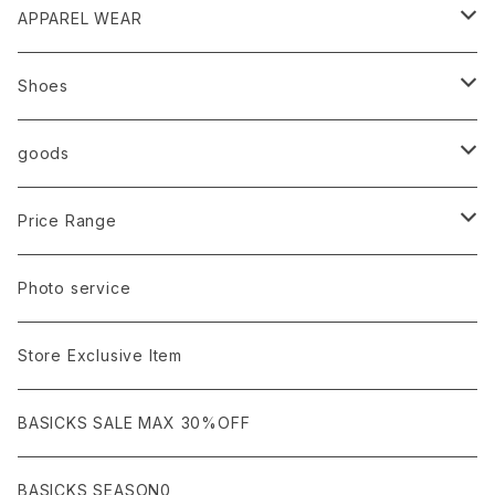
HUMMEL 00
Domestic
APPAREL WEAR
Ancellm
Import
TOPS
Shoes
AURALEE
ANN DEMEULEMEESTER
T-SHIRTS (Tシャツ）
OUTER
Sneaker
goods
amachi.
ARMANI / EXCHANGE / JEANS
LSV (長袖Tシャツ）
BLOUSON (ブルゾン）
BOTTOMS
Leather shoes
Eye wear
Price Range
A BATHING APE
ACRONYM
LSV & S/S (長袖/半袖 シャツ）
JACKET (ジャケット)
DENIM (デニム)
Sandals
Cap/Hat
¥1,000〜¥5,000
Photo service
AKM
Acne Studios
HOODIE (パーカー）
COAT (コート)
CARGO (カーゴ)
Boots
Bag / Wallet
¥5,000〜¥10,000
Store Exclusive Item
AMBUSH
AMIRI
SWEAT (スウェット）
DOWN (ダウンジャケット）
CHINO (チノ）
Watch
¥10,000〜¥30,000
BASICKS SALE MAX 30%OFF
ANCHOR
A.P.C
KNIT (ニット)/CARDIGAN(カーディガン)
LEATHER (レザージャケット)
NYLON (ナイロン)
Interior
¥30,000〜¥50,000
BASICKS SEASON0