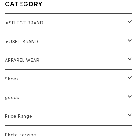
CATEGORY
⚫︎SELECT BRAND
BASICKS
⚫︎USED BRAND
HUMMEL 00
Domestic
APPAREL WEAR
Ancellm
Import
TOPS
Shoes
AURALEE
ANN DEMEULEMEESTER
T-SHIRTS (Tシャツ）
OUTER
Sneaker
goods
amachi.
ARMANI / EXCHANGE / JEANS
LSV (長袖Tシャツ）
BLOUSON (ブルゾン）
BOTTOMS
Leather shoes
Eye wear
Price Range
A BATHING APE
ACRONYM
LSV & S/S (長袖/半袖 シャツ）
JACKET (ジャケット)
DENIM (デニム)
Sandals
Cap/Hat
¥1,000〜¥5,000
Photo service