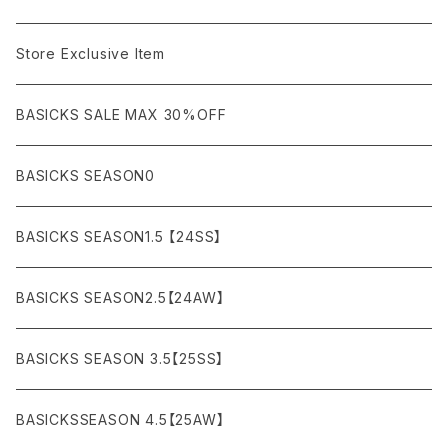
AKM
Acne Studios
HOODIE (パーカー）
COAT (コート)
CARGO (カーゴ)
Boots
Bag / Wallet
¥5,000〜¥10,000
Store Exclusive Item
AMBUSH
AMIRI
SWEAT (スウェット）
DOWN (ダウンジャケット）
CHINO (チノ）
Watch
¥10,000〜¥30,000
BASICKS SALE MAX 30%OFF
ANCHOR
A.P.C
KNIT (ニット)/CARDIGAN(カーディガン)
LEATHER (レザージャケット)
NYLON (ナイロン)
Interior
¥30,000〜¥50,000
BASICKS SEASON0
asics
agnes b
VEST(ベスト）
JERSEY (ジャージ）
Figure/etc...
¥50,000〜¥100,000
BASICKS SEASON1.5 【24SS】
APPLEBUM
ARC'TERYX
SLACKS (スラックス)
Accessory
¥100,000〜¥150,000
BASICKS SEASON2.5【24AW】
ARIZONA FREEDOM
ANTI SOCIAL SOCIAL CLUB
SHORTS (ショーツ)
Necklace
¥150,000〜
BASICKS SEASON 3.5【25SS】
AYUITE
adidas
Bracelet
BASICKSSEASON 4.5【25AW】
BASICKS
Abu Garcia