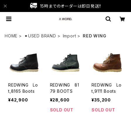
15時までのオーダーは即日発送!!
HOME
⚫︎USED BRAND
Import
RED WING
REDWING Lo
REDWING 81
REDWING Lo
t,8165 Boots
79 BOOTS
t,9111 Boots
¥42,900
¥28,600
¥35,200
SOLD OUT
SOLD OUT